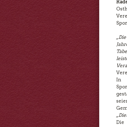
Rad
Ost
Ver
Spor
„Die
Jah
Tabe
lei
Vera
Vere
In 
Spo
gest
seie
Geme
„Die
Die