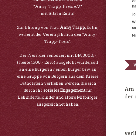
"Anny-Trapp-Preis e.V."
mit Sitz in Eutin!
Zur Ehrung von Frau
Anny Trapp
, Eutin,
verleiht der Verein jährlich den "Anny-
Trapp-Preis".
Der Preis, der seinerzeit mit DM 3000,-
( heute 1500.- Euro) ausgelobt wurde, soll
V
an eine Bürgerin / einen Bürger bzw. an
eine Gruppe von Bürgern aus dem Kreise
Ostholstein verliehen werden, die sich
A
durch ihr
soziales Engagement
für
der 
Behinderte, Kinder und ältere Mitbürger
ausgezeichnet haben.
verl