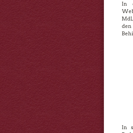
In 
Web
Md
den
Behi
In 