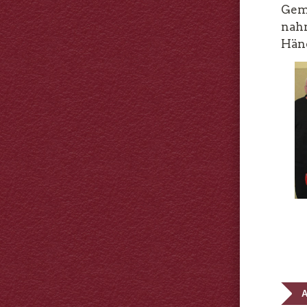
Gem
na
Hän
A