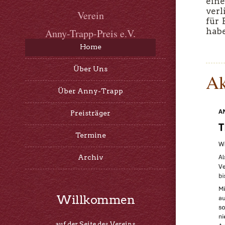
ein
verl
Verein
für 
hab
Anny-Trapp-Preis e.V.
Home
Über Uns
Ak
Über Anny-Trapp
Preisträger
Termine
Archiv
Willkommen
auf der Seite des Vereins