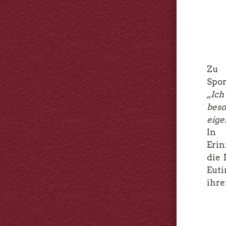
Zu
Spor
„Ich
beso
eige
In 
Erin
die 
Euti
ihre