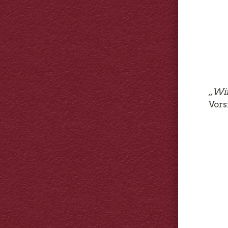
„Wir
Vors