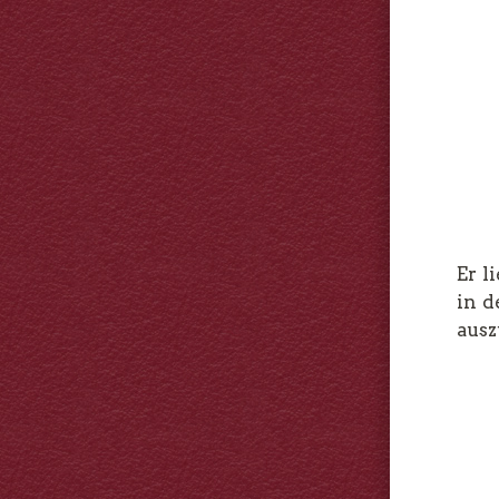
Er l
in d
ausz