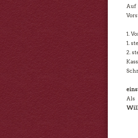
Auf
Vors
1. V
1. s
2. s
Kas
Schr
ein
Als
Wil