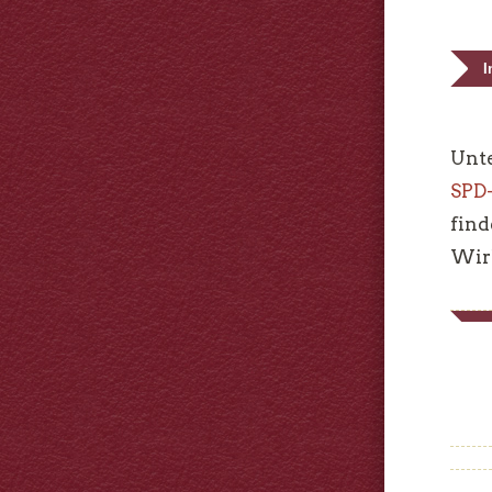
I
Unt
SPD-
fin
Wir