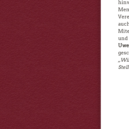
hinw
Men
Vere
auch
Mite
und 
Uwe
gesc
„Wir
Stel