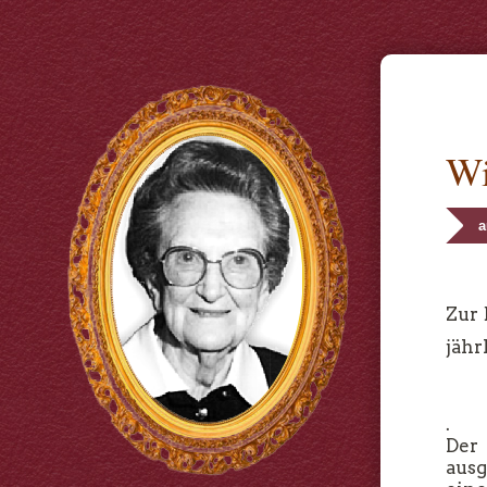
Wi
a
Zur
jähr
.
Der 
ausg