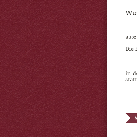
Wir 
ausz
Die 
in 
statt
M